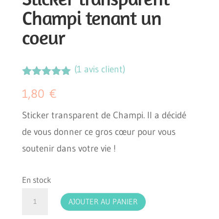
Champi tenant un
coeur
(
1
avis client)
Noté
5.00
1,80
€
sur 5
basé sur
notation
Sticker transparent de Champi. Il a décidé
client
de vous donner ce gros cœur pour vous
soutenir dans votre vie !
En stock
quantité
AJOUTER AU PANIER
de