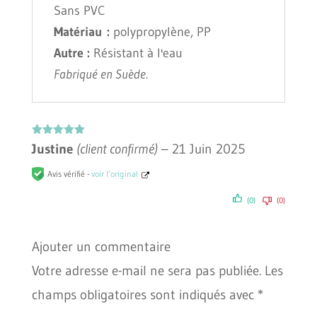
Sans PVC
Matériau :
polypropylène, PP
Autre :
Résistant à l'eau
Fabriqué en Suède.
Note
5
sur
Justine
(client confirmé)
–
21 Juin 2025
5
Avis vérifié -
voir l’original
(0)
(0)
Ajouter un commentaire
Votre adresse e-mail ne sera pas publiée.
Les
champs obligatoires sont indiqués avec
*