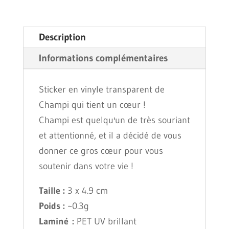
Sticker
transparent
Description
-
Informations complémentaires
Champi
tenant
Sticker en vinyle transparent de
un
Champi qui tient un cœur !
coeur
Champi est quelqu'un de très souriant
et attentionné, et il a décidé de vous
donner ce gros cœur pour vous
soutenir dans votre vie !
Taille :
3 x 4.9 cm
Poids :
~0.3g
Laminé :
PET UV brillant