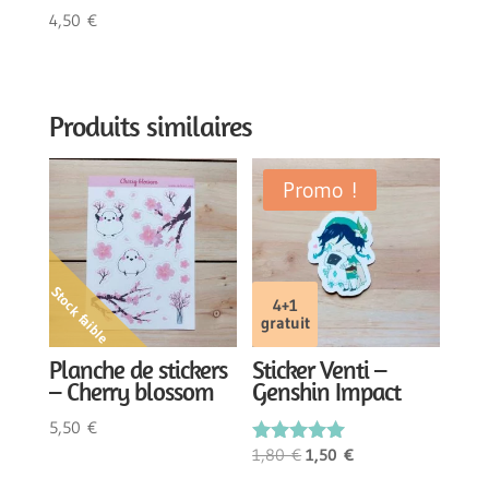
4,50
€
Produits similaires
Promo !
Stock faible
4+1
gratuit
Planche de stickers
Sticker Venti –
– Cherry blossom
Genshin Impact
5,50
€
Le
Le
1,80
€
1,50
€
Note
5.00
prix
prix