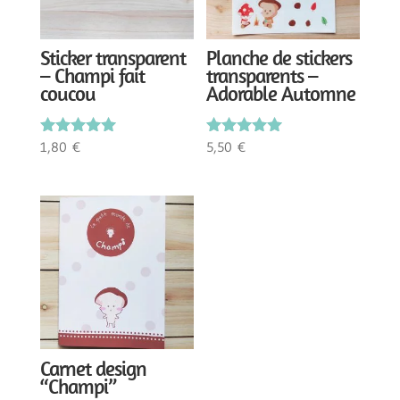
Sticker transparent
Planche de stickers
– Champi fait
transparents –
coucou
Adorable Automne
1,80
€
5,50
€
Note
Note
5.00
5.00
sur 5
sur 5
Carnet design
“Champi”